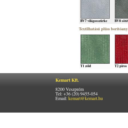
BV7 világosszürke
BV8 söté
Textilhatású plüss borítóan
T1 zöld
T2 piros
Kemart Kft.
8200 Veszprém
Tel: +36 (20) 9455-054
Email:
kemart@kemart.hu