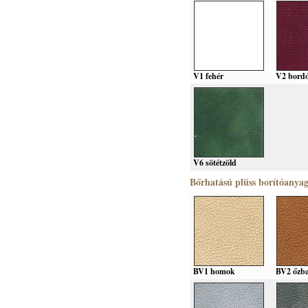
V1 fehér
V2 bord
V6 sötétzöld
Bőrhatású plüss borítóanya
BV1 homok
BV2 őzb