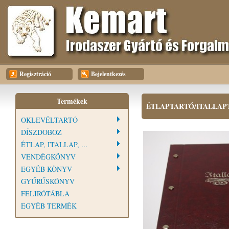
Regisztráció
Bejelentkezés
Termékek
ÉTLAPTARTÓ/ITALLAP
OKLEVÉLTARTÓ
DÍSZDOBOZ
ÉTLAP, ITALLAP, ...
VENDÉGKÖNYV
EGYÉB KÖNYV
GYŰRŰSKÖNYV
FELIRÓTÁBLA
EGYÉB TERMÉK