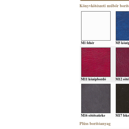
Könyvkötészeti műbőr borí
M1 fehér
M5 közé
M11 középbordó
M12 söté
M16 sötétszürke
M17 feke
Plüss borítóanyag