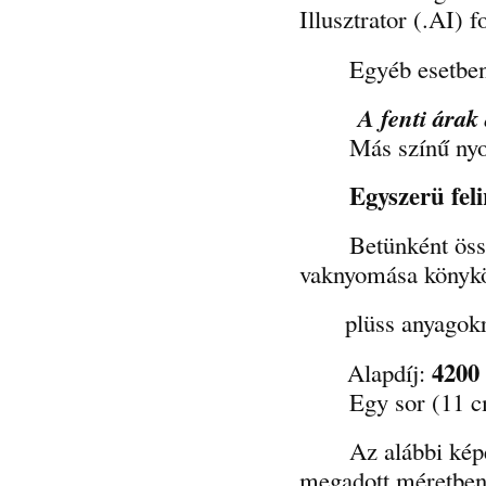
Illusztrator (.AI)
Egyéb esetben a 
A fenti árak
Más színű nyomás 
Egyszerü fel
Betünként összeáll
vaknyomása könykö
plüss anyagokr
420
Alapdíj:
Egy sor (11 cm) 
Az alábbi képen lá
megadott méretben