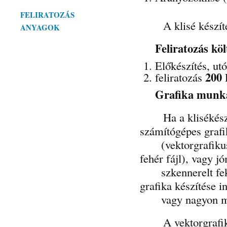
FELIRATOZÁS
A klisé készítés 
ANYAGOK
Feliratozás köl
Előkészítés, 
200
feliratozás
Grafika munk
Ha a klisékészíté
számítógépes grafi
(vektorgrafikus s
fehér fájl), vagy 
szkennerelt fekete
grafika készítése i
vagy nagyon min
A vektorgrafikus