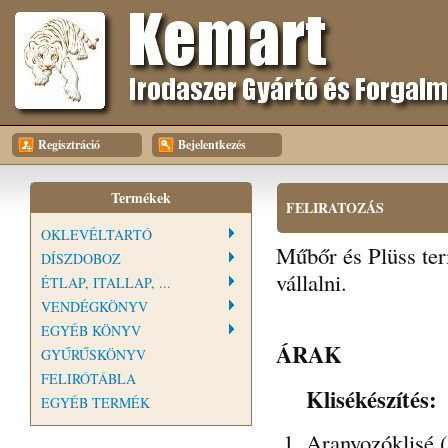
Regisztráció
Bejelentkezés
Termékek
FELIRATOZÁS
OKLEVÉLTARTÓ
Műbőr és Plüss ter
DÍSZDOBOZ
vállalni.
ÉTLAP, ITALLAP, ...
VENDÉGKÖNYV
EGYÉB KÖNYV
ÁRAK
GYŰRŰSKÖNYV
FELIRÓTÁBLA
Klisékészítés:
EGYÉB TERMÉK
Aranyozóklisé