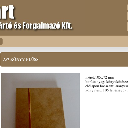
A/7 KÖNYV PLÜSS
méret:105x72 mm
borítóanyag: könyvkötészet
előlapon hosszanti aranycs
könyvtest: 105 fehérségű (h