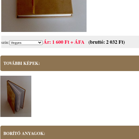
Ár: 1 600 Ft + ÁFA
(bruttó: 2 032 Ft)
szín:
TOVÁBBI KÉPEK:
BORÍTÓ ANYAGOK: