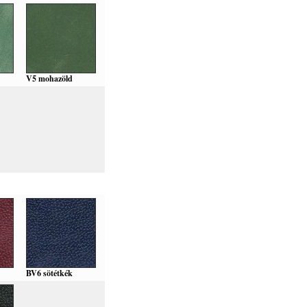
V5 mohazöld
BV6 sötétkék