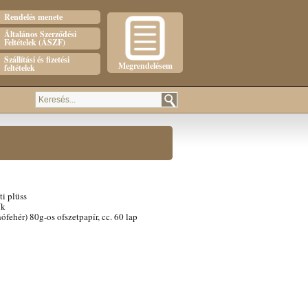
Rendelés menete
Általános Szerződési
Feltételek (ÁSZF)
Szállítási és fizetési
Megrendelésem
feltételek
i plüss
ík
ófehér) 80g-os ofszetpapír, cc. 60 lap