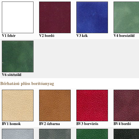
V1 fehér
V2 bordó
V3 kék
V4 borsózöld
V6 sötétzöld
Bőrhatású plüss borítóanyag
BV1 homok
BV2 őzbarna
BV3 borvörös
BV4 bordó