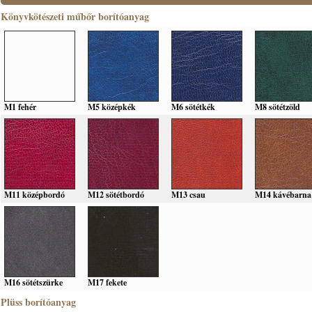
Könyvkötészeti műbőr borítóanyag
M1 fehér
M5 középkék
M6 sötétkék
M8 sötétzöld
M11 középbordó
M12 sötétbordó
M13 csau
M14 kávébarna
M16 sötétszürke
M17 fekete
Plüss borítóanyag