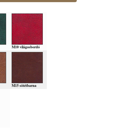
M10 világosbordó
M15 sötétbarna